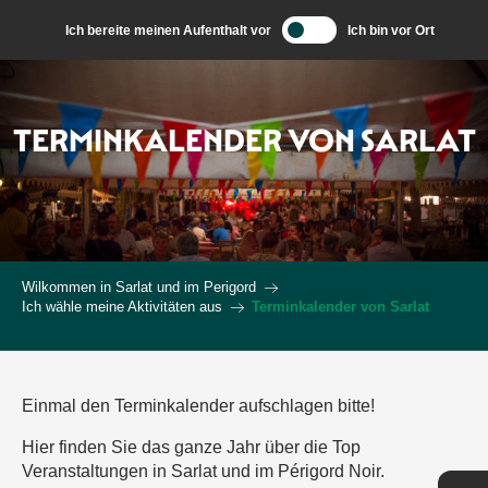
Aller
Ich bereite meinen Aufenthalt vor
Ich bin vor Ort
au
contenu
principal
TERMINKALENDER VON SARLAT
Wilkommen in Sarlat und im Perigord
Ich wähle meine Aktivitäten aus
Terminkalender von Sarlat
Einmal den Terminkalender aufschlagen bitte!
Hier finden Sie das ganze Jahr über die Top
Veranstaltungen in Sarlat und im Périgord Noir.