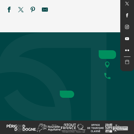
Combat de Farces
Eté actif 2026 : Equitation, balade en poney
WEEK-END A LA FERME D'ARTABAN
Concert de Loukas au Rocher de la Granelle
Savoir-faire au rendez-vous - Tournage et sculpture sur bois
Festival du Périgord Noir : Ciné-concert Karol Beffa
Veillées contées à La Madeleine
Été Actif - Pack raft
Monster Spectacular (cascades)
Marché gourmand nocturne à Montignac-Lascaux
CAZOULES EN FÊTE
Instants de fées dans la Grotte de Domme