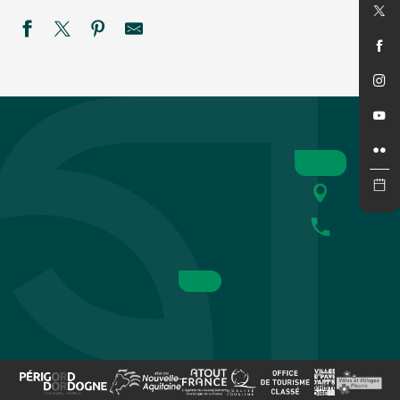
Exposition vente - Créations Buguoises
Soirée année 80 et repas
MAGIES ESTIVALES NOCTURNES A LINARD
Soirée DJ Sunwill Richards
Festival de théâtre baroque L'Oghmac - Rodomantades
Festival du Périgord Noir : Ensemble Baroque du Périgord N
Festival Bach de Belvès : Sextuor in Caelis
l'Orgue au marché : Organistes de la Cathédrale de SARLA
Marché gourmand nocturne
Dîner cabaret
SEMAINE DE LA NUIT : Balade contée - La quête du voyag
Tropicale nocturne à Univerland