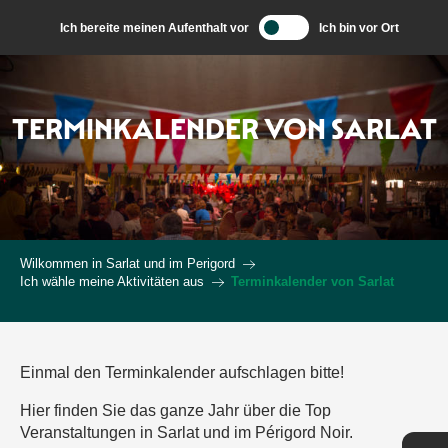
Aller
Ich bereite meinen Aufenthalt vor
Ich bin vor Ort
au
contenu
principal
TERMINKALENDER VON SARLAT
Wilkommen in Sarlat und im Perigord
Ich wähle meine Aktivitäten aus
Terminkalender von Sarlat
Einmal den Terminkalender aufschlagen bitte!
Hier finden Sie das ganze Jahr über die Top
Veranstaltungen in Sarlat und im Périgord Noir.