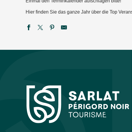
Einmal den Terminkalender aufschlagen bitte!
Hier finden Sie das ganze Jahr über die Top Verans
SEMAINE DE LA NUIT - Défi nature à la ferme de Rozel
Les Crépusculaires du Château de Salignac
Savoir-faire au rendez-vous : L'Atelier des Fac-Similés du P
Festival rêve en Vézère
Soirée Guinguette
Été actif - Golf'O - COMPLET
Festival de théâtre baroque L'Oghmac - La Grande Vadrouill
Eté actif 2026 : Pack raft
Les nocturnes au Bournat
Marché gourmand nocturne à Saint-Léon-sur-Vézère
Été actif : Spéléologie
Les soirées étoilées au Château de Losse