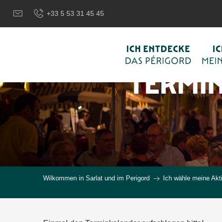
Aller
+33 5 53 31 45 45
au
contenu
principal
ICH ENTDECKE
I
DAS PÉRIGORD
MEIN
TERMI
Wilkommen in Sarlat und im Perigord
Ich wähle meine Akti