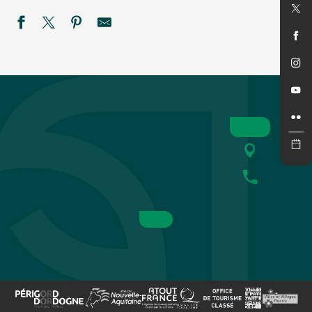
Fête votive à La Roque Gageac
Soirée blanche
Été actif : Tyrolienne géante de la Tour de Moncalou et Esca
Vide Maison
Trophee de France auto/cross sprint/car
Été Actif - Descente en canoë nocturne avec Univerland -
Ciné Concert
Marché des Producteurs de Pays à Saint Laurent la Vallée
Après-midi à Beaupuy
SEMAINE DE LA NUIT : Bal des Chauves-souris à Sainte-
Fête votive à Journiac
2ème course de caisses à savon - Cazoulès