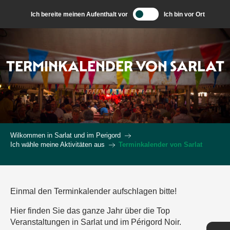
Aller
Ich bereite meinen Aufenthalt vor
Ich bin vor Ort
au
contenu
principal
TERMINKALENDER VON SARLAT
Wilkommen in Sarlat und im Perigord
Ich wähle meine Aktivitäten aus
Terminkalender von Sarlat
Einmal den Terminkalender aufschlagen bitte!
Hier finden Sie das ganze Jahr über die Top
Veranstaltungen in Sarlat und im Périgord Noir.