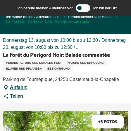
Aller
Ich bereite meinen Aufenthalt vor
Ich bin vor Ort
au
Wilkommen in Sarlat und im Perigord
Ich wähle meine Aktivitäten aus
Terminkalender von Sarlat
contenu
La Forêt du Perigord Noir: Balade commentée
principal
Donnerstag 13. august von 10:00 bis zu 12:30 / Donnerstag
20. august von 10:00 bis zu 12:30 / ...
La Forêt du Perigord Noir: Balade commentée
VERANSTALTUNG UND LOKALES FEST
NATURE UND ERHOLUNG
BLUMEN UND PFLANZEN
BESICHTIGUNG
Parking de Tournepique, 24250 Castelnaud-la-Chapelle
Anfahrt
Teilen
+3 FOTOS