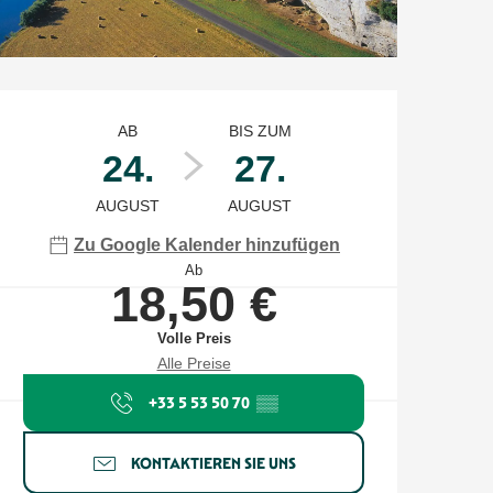
Öffnungszeiten & Kontaktdate
AB
BIS ZUM
24.
27.
AUGUST
AUGUST
Zu Google Kalender hinzufügen
Ab
18,50 €
Volle Preis
Alle Preise
+33 5 53 50 70
▒▒
KONTAKTIEREN SIE UNS