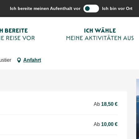
vitäten aus
Terminkalender von Sarlat
La Roche enchantée à la Roq
Ich bereite meinen Aufenthalt vor
Ich bin vor Ort
CH BEREITE
ICH WÄHLE
int-Christophe
E REISE VOR
MEINE AKTIVITÄTEN AUS
SCHAUSPIEL
stier
Anfahrt
Ab
18,50 €
Ab
10,00 €