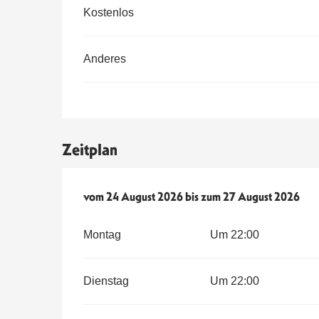
Kostenlos
Anderes
Zeitplan
vom
vom
24 August 2026
24 August 2026
bis zum
bis zum
27 August 2026
27 August 2026
Montag
Um 22:00
Dienstag
Um 22:00