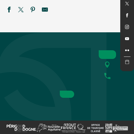
Cinéma en plein air : Super Girl
Bodega du Rugby de St Cyprien
Concert de "New sky"
Eté actif - Paddle à Fossemagne
Marché gourmand à Campagne
Fantaisies
SEMAINE DE LA NUIT : Sur la piste des petits carnivores à
REPAS MUSICAL à LA FERME
Black magic Band
Été Actif : Pack raft
Festival rêve en Vézère
Été Actif - Spéléologie -COMPLET