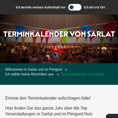
Aller
Ich bereite meinen Aufenthalt vor
Ich bin vor Ort
au
contenu
principal
TERMINKALENDER VON SARLAT
Wilkommen in Sarlat und im Perigord
Ich wähle meine Aktivitäten aus
Terminkalender von Sarlat
Einmal den Terminkalender aufschlagen bitte!
Hier finden Sie das ganze Jahr über die Top
Veranstaltungen in Sarlat und im Périgord Noir.