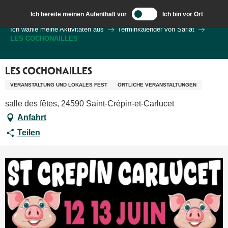
Aller
Ich bereite meinen Aufenthalt vor
Ich bin vor Ort
au
Wilkommen in Sarlat und im Perigord
Ich wähle meine Aktivitäten aus
Terminkalender von Sarlat
contenu
LES COCHONAILLES
principal
LES COCHONAILLES
VERANSTALTUNG UND LOKALES FEST
ÖRTLICHE VERANSTALTUNGEN
salle des fêtes, 24590 Saint-Crépin-et-Carlucet
Anfahrt
Teilen