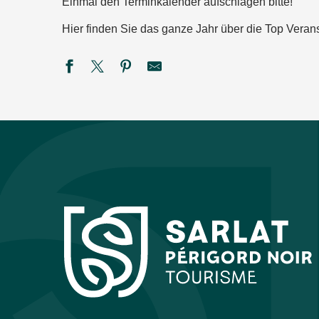
Einmal den Terminkalender aufschlagen bitte!
Hier finden Sie das ganze Jahr über die Top Verans
Cinéma en plein air : Super Girl
Bodega du Rugby de St Cyprien
Concert de "New sky"
Eté actif - Paddle à Fossemagne
Marché gourmand à Campagne
Fantaisies
SEMAINE DE LA NUIT : Sur la piste des petits carnivores à
REPAS MUSICAL à LA FERME
Black magic Band
Été Actif : Pack raft
Festival rêve en Vézère
Été Actif - Spéléologie -COMPLET