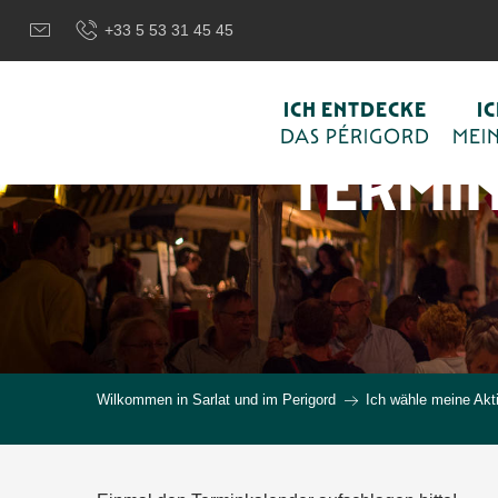
Aller
+33 5 53 31 45 45
au
contenu
principal
ICH ENTDECKE
I
DAS PÉRIGORD
MEIN
TERMI
Wilkommen in Sarlat und im Perigord
Ich wähle meine Akti