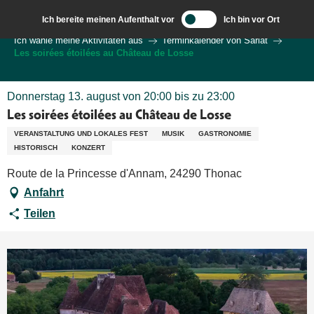
Aller
Ich bereite meinen Aufenthalt vor
Ich bin vor Ort
au
Wilkommen in Sarlat und im Perigord
Ich wähle meine Aktivitäten aus
Terminkalender von Sarlat
contenu
Les soirées étoilées au Château de Losse
principal
Donnerstag 13. august von 20:00 bis zu 23:00
Les soirées étoilées au Château de Losse
VERANSTALTUNG UND LOKALES FEST
MUSIK
GASTRONOMIE
HISTORISCH
KONZERT
Route de la Princesse d'Annam, 24290 Thonac
Anfahrt
Teilen