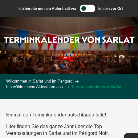
Aller
Ich bereite meinen Aufenthalt vor
Ich bin vor Ort
au
contenu
principal
TERMINKALENDER VON SARLAT
Wilkommen in Sarlat und im Perigord
Ich wähle meine Aktivitäten aus
Terminkalender von Sarlat
Einmal den Terminkalender aufschlagen bitte!
Hier finden Sie das ganze Jahr über die Top
Veranstaltungen in Sarlat und im Périgord Noir.