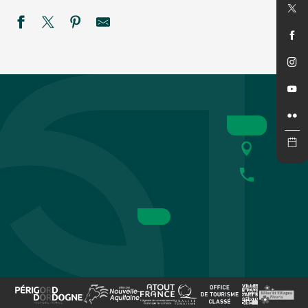
SEMAINE DE LA NUIT - Défi nature à la ferme de Rozel
Les Crépusculaires du Château de Salignac
Savoir-faire au rendez-vous : L'Atelier des Fac-Similés du P
Festival rêve en Vézère
Soirée Guinguette
Été actif - Golf'O - COMPLET
Festival de théâtre baroque L'Oghmac - La Grande Vadrouill
Eté actif 2026 : Pack raft
Les nocturnes au Bournat
Marché gourmand nocturne à Saint-Léon-sur-Vézère
Été actif : Spéléologie
Les soirées étoilées au Château de Losse