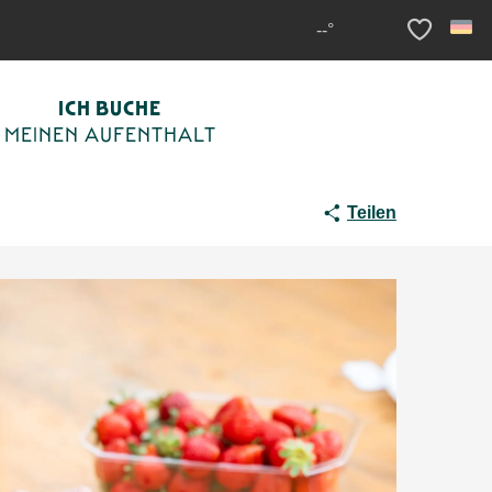
pays à Aubas
--°
Voir les fav
ICH BUCHE
MEINEN AUFENTHALT
RKT
SOMMERMARKT
NACHTMARKT
Teilen