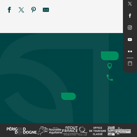
Festival du Périgord Noir : les minis concerts de l'Ensemble
La Roche enchantée à la Roque Saint-Christophe
Théâtre du Fon du Loup :"F. Verteramo Blues Band"
Été actif - Golf'O
Marché gourmand nocturne à Saint-Léon-sur-Vézère
Été actif : Spéléologie
Commerces en Fête
Les Crépusculaires du Château de Salignac
Monster Spectacular - Siorac
44ème Festival du Périgord Noir - Ballaké Sissoko & Vincen
Festival de théâtre baroque L'Oghmac - La Grande Vadrouill
SEMAINE DE LA NUIT - Défi nature à la ferme de Rozel