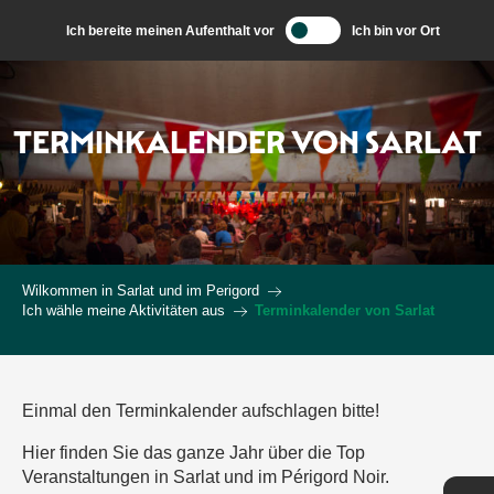
Aller
Ich bereite meinen Aufenthalt vor
Ich bin vor Ort
au
contenu
principal
TERMINKALENDER VON SARLAT
Wilkommen in Sarlat und im Perigord
Ich wähle meine Aktivitäten aus
Terminkalender von Sarlat
Einmal den Terminkalender aufschlagen bitte!
Hier finden Sie das ganze Jahr über die Top
Veranstaltungen in Sarlat und im Périgord Noir.