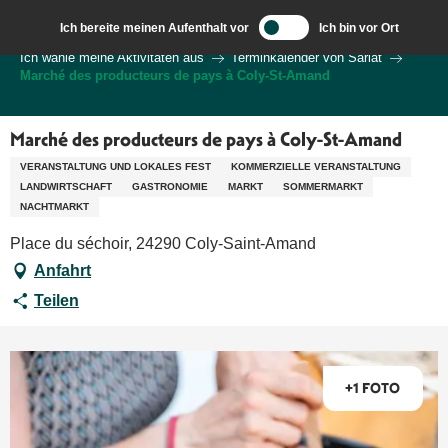
Aller
Ich bereite meinen Aufenthalt vor
Ich bin vor Ort
au
Wilkommen in Sarlat und im Perigord
Ich wähle meine Aktivitäten aus
Terminkalender von Sarlat
contenu
Marché des producteurs de pays à Coly-St-Amand
principal
Marché des producteurs de pays à Coly-St-Amand
VERANSTALTUNG UND LOKALES FEST
KOMMERZIELLE VERANSTALTUNG
LANDWIRTSCHAFT
GASTRONOMIE
MARKT
SOMMERMARKT
NACHTMARKT
Place du séchoir, 24290 Coly-Saint-Amand
Anfahrt
Teilen
+1 FOTO