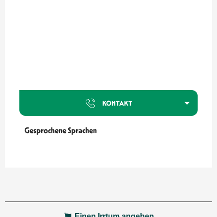
KONTAKT
Gesprochene Sprachen
Gesprochene Sprachen
Einen Irrtum angeben