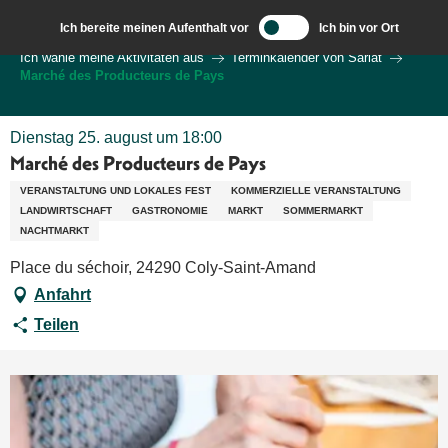
Aller
Ich bereite meinen Aufenthalt vor
Ich bin vor Ort
au
Wilkommen in Sarlat und im Perigord
Ich wähle meine Aktivitäten aus
Terminkalender von Sarlat
contenu
Marché des Producteurs de Pays
principal
Dienstag 25. august um 18:00
Marché des Producteurs de Pays
VERANSTALTUNG UND LOKALES FEST
KOMMERZIELLE VERANSTALTUNG
LANDWIRTSCHAFT
GASTRONOMIE
MARKT
SOMMERMARKT
NACHTMARKT
Place du séchoir, 24290 Coly-Saint-Amand
Anfahrt
Teilen