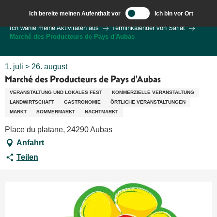
Aller
Ich bereite meinen Aufenthalt vor
Ich bin vor Ort
au
Wilkommen in Sarlat und im Perigord
Ich wähle meine Aktivitäten aus
Terminkalender von Sarlat
contenu
Marché des Producteurs de Pays d'Aubas
principal
1. juli > 26. august
Marché des Producteurs de Pays d'Aubas
VERANSTALTUNG UND LOKALES FEST
KOMMERZIELLE VERANSTALTUNG
LANDWIRTSCHAFT
GASTRONOMIE
ÖRTLICHE VERANSTALTUNGEN
MARKT
SOMMERMARKT
NACHTMARKT
Place du platane, 24290 Aubas
Anfahrt
Teilen