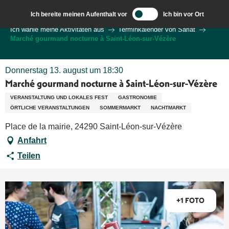
Aller
Ich bereite meinen Aufenthalt vor
Ich bin vor Ort
au
Wilkommen in Sarlat und im Perigord
Ich wähle meine Aktivitäten aus
Terminkalender von Sarlat
contenu
Marché gourmand nocturne à Saint-Léon-sur-Vézère
principal
Donnerstag 13. august um 18:30
Marché gourmand nocturne à Saint-Léon-sur-Vézère
VERANSTALTUNG UND LOKALES FEST
GASTRONOMIE
ÖRTLICHE VERANSTALTUNGEN
SOMMERMARKT
NACHTMARKT
Place de la mairie, 24290 Saint-Léon-sur-Vézère
Anfahrt
Teilen
+1 FOTO