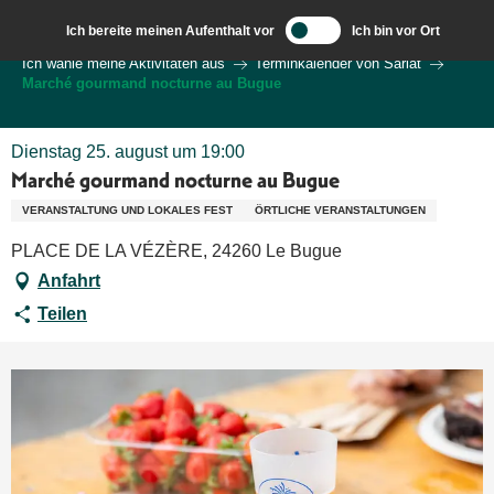
Aller
Ich bereite meinen Aufenthalt vor
Ich bin vor Ort
au
Wilkommen in Sarlat und im Perigord
Ich wähle meine Aktivitäten aus
Terminkalender von Sarlat
contenu
Marché gourmand nocturne au Bugue
principal
Dienstag 25. august um 19:00
Marché gourmand nocturne au Bugue
VERANSTALTUNG UND LOKALES FEST
ÖRTLICHE VERANSTALTUNGEN
PLACE DE LA VÉZÈRE, 24260 Le Bugue
Anfahrt
Teilen