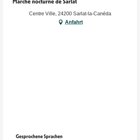
Marché nocturne de Sarlat
Centre Ville, 24200 Sarlat-la-Canéda
Anfahrt
Gesprochene Sprachen
Gesprochene Sprachen