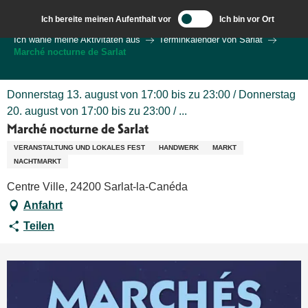
Aller
Ich bereite meinen Aufenthalt vor
Ich bin vor Ort
au
Wilkommen in Sarlat und im Perigord
Ich wähle meine Aktivitäten aus
Terminkalender von Sarlat
contenu
Marché nocturne de Sarlat
principal
Donnerstag 13. august von 17:00 bis zu 23:00 / Donnerstag
20. august von 17:00 bis zu 23:00 / ...
Marché nocturne de Sarlat
VERANSTALTUNG UND LOKALES FEST
HANDWERK
MARKT
NACHTMARKT
Centre Ville, 24200 Sarlat-la-Canéda
Anfahrt
Teilen