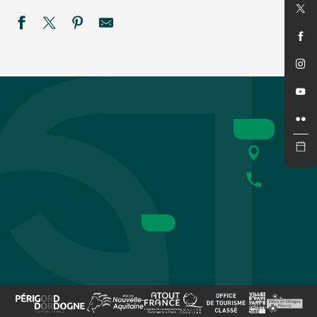
Fête votive à La Roque Gageac
Soirée blanche
Été actif : Tyrolienne géante de la Tour de Moncalou et Esca
Vide Maison
Trophee de France auto/cross sprint/car
Été Actif - Descente en canoë nocturne avec Univerland -
Ciné Concert
Marché des Producteurs de Pays à Saint Laurent la Vallée
Après-midi à Beaupuy
SEMAINE DE LA NUIT : Bal des Chauves-souris à Sainte-
Fête votive à Journiac
2ème course de caisses à savon - Cazoulès