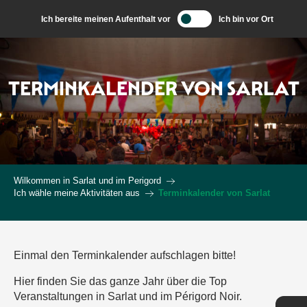
Aller
Ich bereite meinen Aufenthalt vor
Ich bin vor Ort
au
contenu
principal
TERMINKALENDER VON SARLAT
Wilkommen in Sarlat und im Perigord
Ich wähle meine Aktivitäten aus
Terminkalender von Sarlat
Einmal den Terminkalender aufschlagen bitte!
Hier finden Sie das ganze Jahr über die Top
Veranstaltungen in Sarlat und im Périgord Noir.