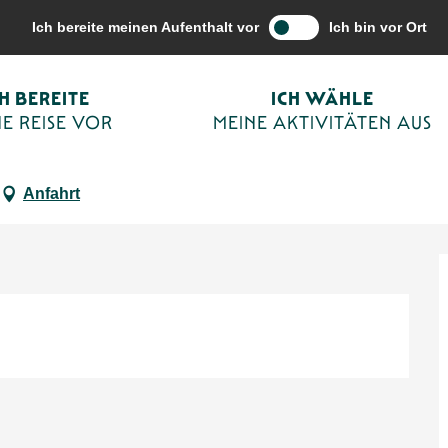
vitäten aus
Terminkalender von Sarlat
« Nature Sauvage » : Exposit
Ich bereite meinen Aufenthalt vor
Ich bin vor Ort
CH BEREITE
ICH WÄHLE
'estampes d'art
E REISE VOR
MEINE AKTIVITÄTEN AUS
Anfahrt