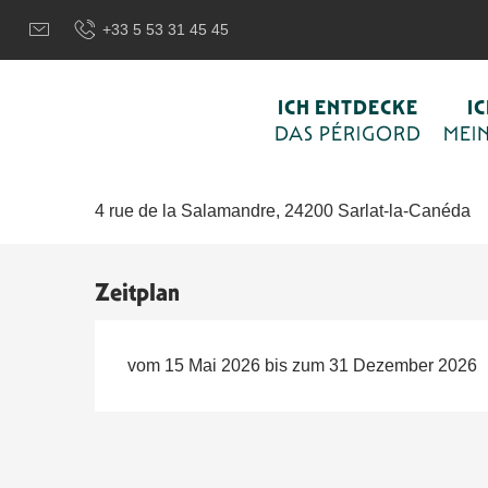
Aller
Wilkommen in Sarlat und im Perigord
Ich wähle meine Akti
+33 5 53 31 45 45
au
contenu
principal
15. mai > 31. dezember
ICH ENTDECKE
I
« Nature Sauvage » : Exposition d
DAS PÉRIGORD
MEIN
KULTURELL
AUSSTELLUNG
4 rue de la Salamandre, 24200 Sarlat-la-Canéda
Zeitplan
vom 15 Mai 2026 bis zum 31 Dezember 2026