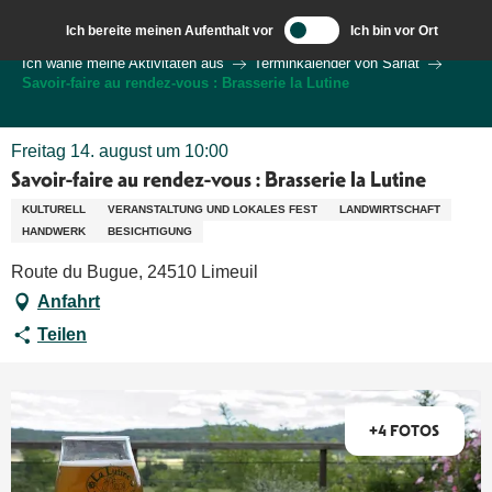
Aller
Ich bereite meinen Aufenthalt vor
Ich bin vor Ort
au
Wilkommen in Sarlat und im Perigord
Ich wähle meine Aktivitäten aus
Terminkalender von Sarlat
contenu
Savoir-faire au rendez-vous : Brasserie la Lutine
principal
Freitag 14. august um 10:00
Savoir-faire au rendez-vous : Brasserie la Lutine
KULTURELL
VERANSTALTUNG UND LOKALES FEST
LANDWIRTSCHAFT
HANDWERK
BESICHTIGUNG
Route du Bugue, 24510 Limeuil
Anfahrt
Teilen
+4 FOTOS