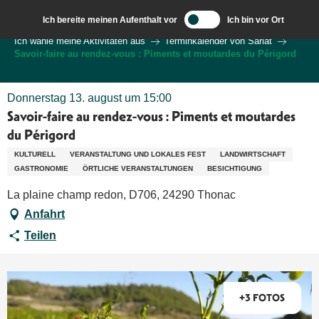
Aller
Ich bereite meinen Aufenthalt vor
Ich bin vor Ort
au
Wilkommen in Sarlat und im Perigord
Ich wähle meine Aktivitäten aus
Terminkalender von Sarlat
contenu
Savoir-faire au rendez-vous : Piments et moutardes du Périgord
principal
Donnerstag 13. august um 15:00
Savoir-faire au rendez-vous : Piments et moutardes
du Périgord
KULTURELL
VERANSTALTUNG UND LOKALES FEST
LANDWIRTSCHAFT
GASTRONOMIE
ÖRTLICHE VERANSTALTUNGEN
BESICHTIGUNG
La plaine champ redon, D706, 24290 Thonac
Anfahrt
Teilen
+3 FOTOS