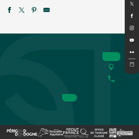
Fête votive à La Roque Gageac
Soirée blanche
Été actif : Tyrolienne géante de la Tour de Moncalou et Esca
Vide Maison
Trophee de France auto/cross sprint/car
Été Actif - Descente en canoë nocturne avec Univerland -
Ciné Concert
Marché des Producteurs de Pays à Saint Laurent la Vallée
Après-midi à Beaupuy
SEMAINE DE LA NUIT : Bal des Chauves-souris à Sainte-
Fête votive à Journiac
2ème course de caisses à savon - Cazoulès