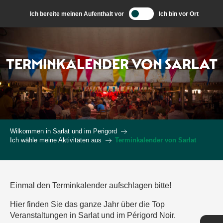
Aller
Ich bereite meinen Aufenthalt vor
Ich bin vor Ort
au
contenu
principal
TERMINKALENDER VON SARLAT
Wilkommen in Sarlat und im Perigord
Ich wähle meine Aktivitäten aus
Terminkalender von Sarlat
Einmal den Terminkalender aufschlagen bitte!
Hier finden Sie das ganze Jahr über die Top
Veranstaltungen in Sarlat und im Périgord Noir.