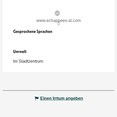
www.echappees-al.com
Gesprochene Sprachen
Gesprochene Sprachen
Umwelt
Umwelt
Im Stadtzentrum
Einen Irrtum angeben