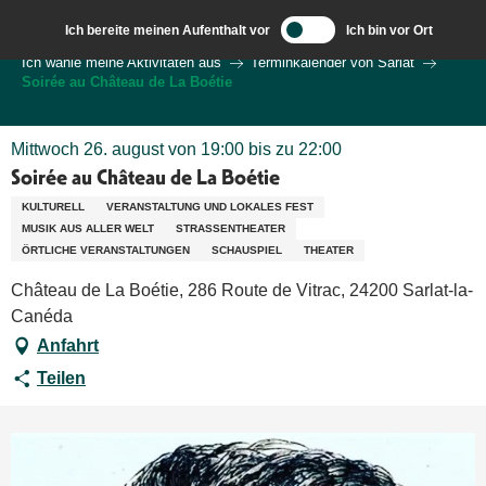
Aller
Ich bereite meinen Aufenthalt vor
Ich bin vor Ort
au
Wilkommen in Sarlat und im Perigord
Ich wähle meine Aktivitäten aus
Terminkalender von Sarlat
contenu
Soirée au Château de La Boétie
principal
Mittwoch 26. august von 19:00 bis zu 22:00
Soirée au Château de La Boétie
KULTURELL
VERANSTALTUNG UND LOKALES FEST
MUSIK AUS ALLER WELT
STRASSENTHEATER
ÖRTLICHE VERANSTALTUNGEN
SCHAUSPIEL
THEATER
Château de La Boétie, 286 Route de Vitrac, 24200 Sarlat-la-
Canéda
Anfahrt
Teilen