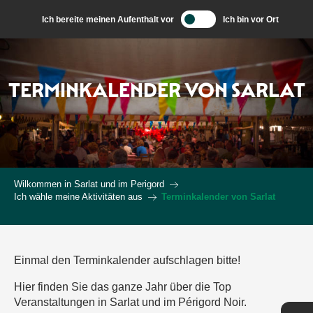
Aller
Ich bereite meinen Aufenthalt vor
Ich bin vor Ort
au
contenu
principal
TERMINKALENDER VON SARLAT
Wilkommen in Sarlat und im Perigord
Ich wähle meine Aktivitäten aus
Terminkalender von Sarlat
Einmal den Terminkalender aufschlagen bitte!
Hier finden Sie das ganze Jahr über die Top
Veranstaltungen in Sarlat und im Périgord Noir.