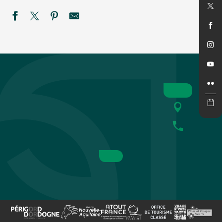
Festival du Périgord Noir : les minis concerts de l'Ensemble
La Roche enchantée à la Roque Saint-Christophe
Théâtre du Fon du Loup :"F. Verteramo Blues Band"
Été actif - Golf'O
Marché gourmand nocturne à Saint-Léon-sur-Vézère
Été actif : Spéléologie
Commerces en Fête
Les Crépusculaires du Château de Salignac
Monster Spectacular - Siorac
44ème Festival du Périgord Noir - Ballaké Sissoko & Vincen
Festival de théâtre baroque L'Oghmac - La Grande Vadrouill
SEMAINE DE LA NUIT - Défi nature à la ferme de Rozel