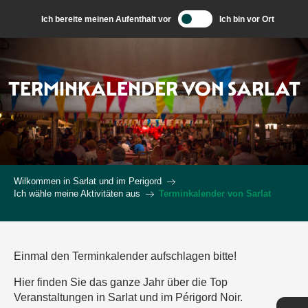
Aller
Ich bereite meinen Aufenthalt vor
Ich bin vor Ort
au
contenu
principal
TERMINKALENDER VON SARLAT
Wilkommen in Sarlat und im Perigord
Ich wähle meine Aktivitäten aus
Terminkalender von Sarlat
Einmal den Terminkalender aufschlagen bitte!
Hier finden Sie das ganze Jahr über die Top
Veranstaltungen in Sarlat und im Périgord Noir.