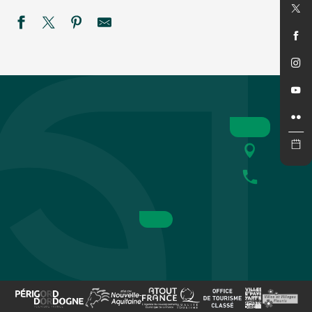
SEMAINE DE LA NUIT - Défi nature à la ferme de Rozel
Les Crépusculaires du Château de Salignac
Savoir-faire au rendez-vous : L'Atelier des Fac-Similés du P
Festival rêve en Vézère
Soirée Guinguette
Été actif - Golf'O - COMPLET
Festival de théâtre baroque L'Oghmac - La Grande Vadrouill
Eté actif 2026 : Pack raft
Les nocturnes au Bournat
Marché gourmand nocturne à Saint-Léon-sur-Vézère
Été actif : Spéléologie
Les soirées étoilées au Château de Losse