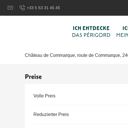
Aller
Wilkommen in Sarlat und im Perigord
Ich wähle meine Akti
+33 5 53 31 45 45
au
contenu
principal
Mittwoch 26. august von 19:00 bis zu 23:00
ICH ENTDECKE
I
Soirées mystères et lumières à 
DAS PÉRIGORD
MEIN
VERANSTALTUNG UND LOKALES FEST
MUSIK
TON UND LICHT
Château de Commarque, route de Commarque, 24
Preise
Preise 2026
Volle Preis
Reduzierter Preis