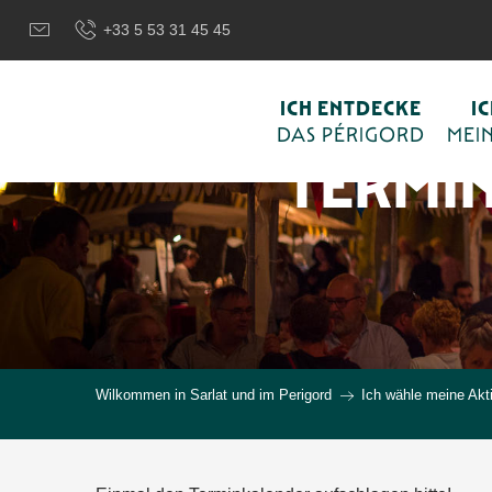
Aller
+33 5 53 31 45 45
au
contenu
principal
ICH ENTDECKE
I
DAS PÉRIGORD
MEIN
TERMI
Wilkommen in Sarlat und im Perigord
Ich wähle meine Akti