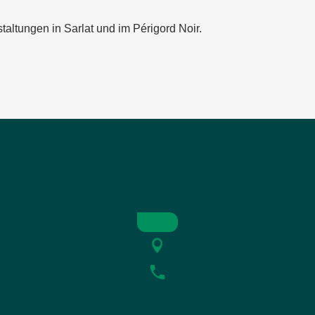
taltungen in Sarlat und im Périgord Noir.
oir
T
eur amoureux