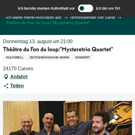
Aller
Ich bereite meinen Aufenthalt vor
Ich bin vor Ort
au
Wilkommen in Sarlat und im Perigord
Ich wähle meine Aktivitäten aus
Terminkalender von Sarlat
contenu
Théâtre du Fon du loup:"Mysteretrio Quartet"
principal
Donnerstag 13. august um 21:00
Théâtre du Fon du loup:"Mysteretrio Quartet"
KULTURELL
ZEITGENÖSSISCHE MUSIK
KONZERT
24170 Carves
Anfahrt
Teilen