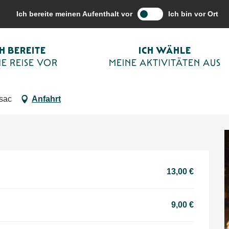
vitäten aus
Terminkalender von Sarlat
Veillées contées à La Madele
Ich bereite meinen Aufenthalt vor
Ich bin vor Ort
CH BEREITE
ICH WÄHLE
E REISE VOR
MEINE AKTIVITÄTEN AUS
ENSTUNDE
ÖRTLICHE VERANSTALTUNGEN
UNTERHALTUNG
SCHAUSPIEL
rsac
Anfahrt
13,00 €
9,00 €