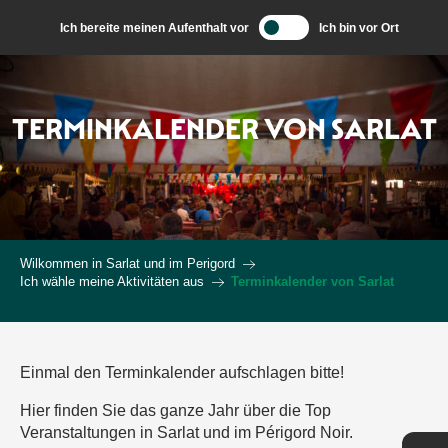
Aller
Ich bereite meinen Aufenthalt vor
Ich bin vor Ort
au
contenu
principal
TERMINKALENDER VON SARLAT
Wilkommen in Sarlat und im Perigord
Ich wähle meine Aktivitäten aus
Terminkalender von Sarlat
Einmal den Terminkalender aufschlagen bitte!
Hier finden Sie das ganze Jahr über die Top
Veranstaltungen in Sarlat und im Périgord Noir.