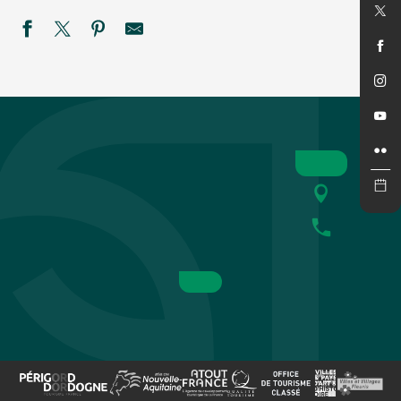
Cinéma en plein air : Super Girl
Bodega du Rugby de St Cyprien
Concert de "New sky"
Eté actif - Paddle à Fossemagne
Marché gourmand à Campagne
Fantaisies
SEMAINE DE LA NUIT : Sur la piste des petits carnivores à
REPAS MUSICAL à LA FERME
Black magic Band
Été Actif : Pack raft
Festival rêve en Vézère
Été Actif - Spéléologie -COMPLET