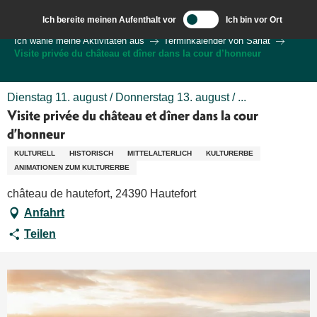
Aller
Ich bereite meinen Aufenthalt vor
Ich bin vor Ort
au
Wilkommen in Sarlat und im Perigord
Ich wähle meine Aktivitäten aus
Terminkalender von Sarlat
contenu
Visite privée du château et dîner dans la cour d’honneur
principal
Dienstag 11. august / Donnerstag 13. august / ...
Visite privée du château et dîner dans la cour
d’honneur
KULTURELL
HISTORISCH
MITTELALTERLICH
KULTURERBE
ANIMATIONEN ZUM KULTURERBE
château de hautefort, 24390 Hautefort
Anfahrt
Teilen