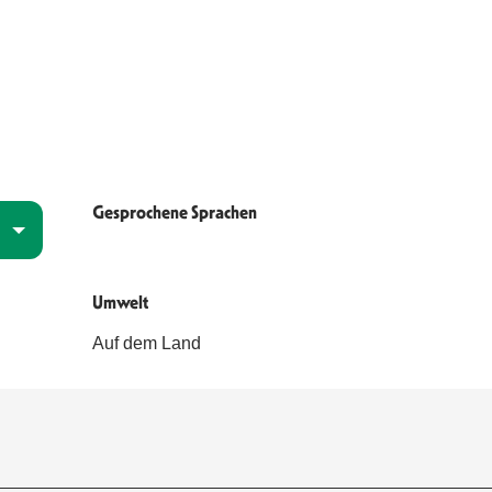
Gesprochene Sprachen
Gesprochene Sprachen
Umwelt
Umwelt
Auf dem Land