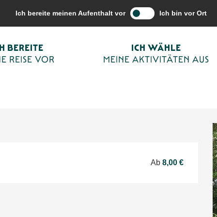
vitäten aus
Terminkalender von Sarlat
Été Actif 2026 : Skateboard é
Ich bereite meinen Aufenthalt vor
Ich bin vor Ort
CH BEREITE
ICH WÄHLE
ique tout terrain
E REISE VOR
MEINE AKTIVITÄTEN AUS
LICHE FREIZEITBESCHÄFTIGUNG
Ab
8,00 €