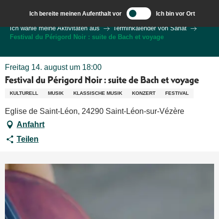
Aller
Ich bereite meinen Aufenthalt vor
Ich bin vor Ort
au
Wilkommen in Sarlat und im Perigord
Ich wähle meine Aktivitäten aus
Terminkalender von Sarlat
contenu
Festival du Périgord Noir : suite de Bach et voyage
principal
Freitag 14. august um 18:00
Festival du Périgord Noir : suite de Bach et voyage
KULTURELL
MUSIK
KLASSISCHE MUSIK
KONZERT
FESTIVAL
Eglise de Saint-Léon, 24290 Saint-Léon-sur-Vézère
Anfahrt
Teilen